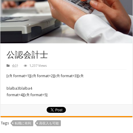
公認会計士
会計
1,237 Views
[cft format=1][cft format=2][cft format=3][cft
blalba3
blalba4
format=4][cft format=5]
Tags
転職に有利
高収入も可能