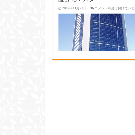
証
2012年11月22日
コメントを受け付けていま
券
化
マ
ス
タ
ー
は