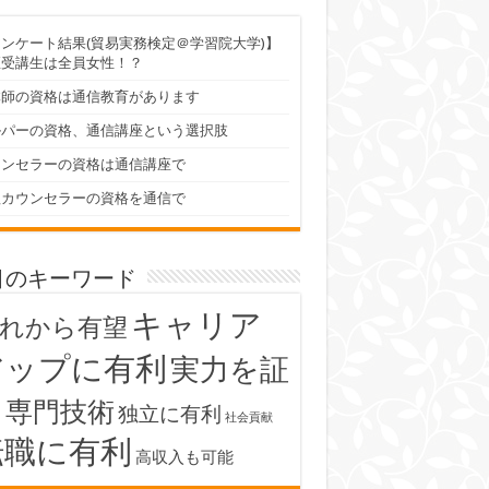
ンケート結果(貿易実務検定＠学習院大学)】
座受講生は全員女性！？
体師の資格は通信教育があります
ルパーの資格、通信講座という選択肢
ウンセラーの資格は通信講座で
理カウンセラーの資格を通信で
目のキーワード
キャリア
れから有望
アップに有利
実力を証
明
専門技術
独立に有利
社会貢献
転職に有利
高収入も可能