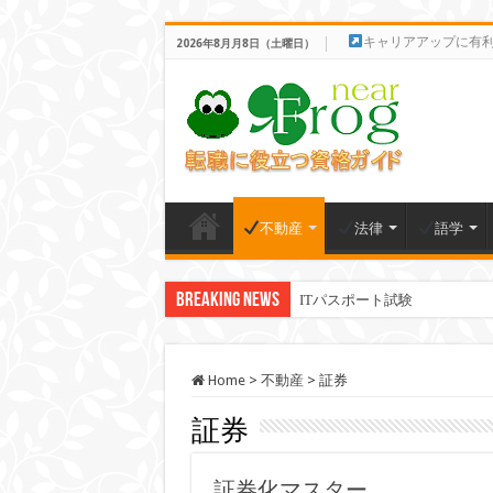
キャリアアップに有
2026年8月月8日（土曜日）
不動産
法律
語学
Breaking News
ITパスポート試験
Home
>
不動産
>
証券
証券
証券化マスター