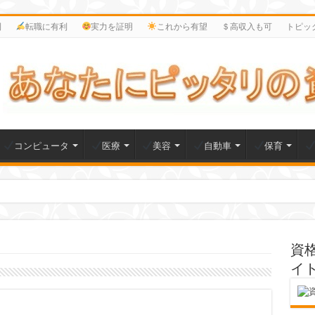
利
転職に有利
実力を証明
これから有望
＄高収入も可
トピッ
コンピュータ
医療
美容
自動車
保育
資
イ