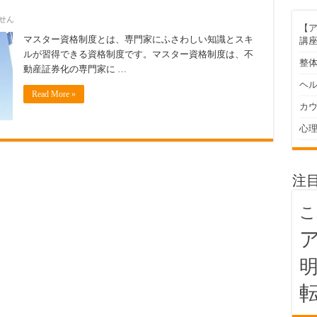
せん
【ア
マスター資格制度とは、専門家にふさわしい知識とスキ
講
ルが習得できる資格制度です。マスター資格制度は、不
整
動産証券化の専門家に …
ヘ
Read More »
カ
心
注
こ