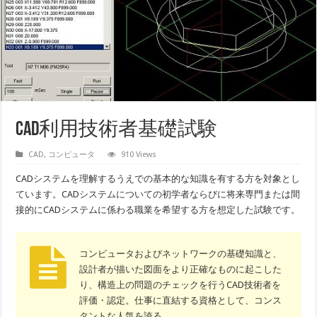
CAD利用技術者基礎試験
CAD
,
コンピュータ
910 Views
CADシステムを理解するうえでの基本的な知識を有する方を対象とし
ています。CADシステムについての初学者ならびに将来専門または間
接的にCADシステムに係わる職業を希望する方を想定した試験です。
コンピュータおよびネットワークの基礎知識と、
設計者が描いた図面をより正確なものに起こした
り、構造上の問題のチェックを行うCAD技術者を
評価・認定。仕事に直結する資格として、コンス
タントな人気を誇る。