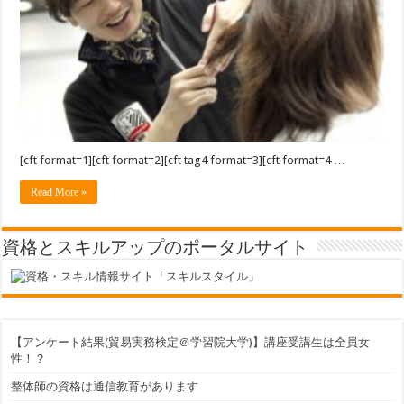
[cft format=1][cft format=2][cft tag4 format=3][cft format=4 …
Read More »
資格とスキルアップのポータルサイト
【アンケート結果(貿易実務検定＠学習院大学)】講座受講生は全員女
性！？
整体師の資格は通信教育があります