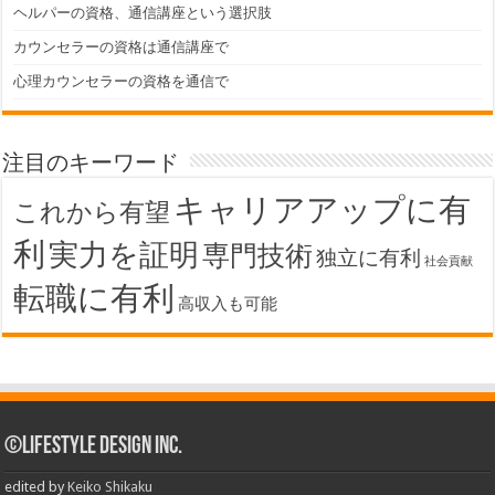
ヘルパーの資格、通信講座という選択肢
カウンセラーの資格は通信講座で
心理カウンセラーの資格を通信で
注目のキーワード
キャリアアップに有
これから有望
利
実力を証明
専門技術
独立に有利
社会貢献
転職に有利
高収入も可能
©Lifestyle Design Inc.
edited by
Keiko Shikaku