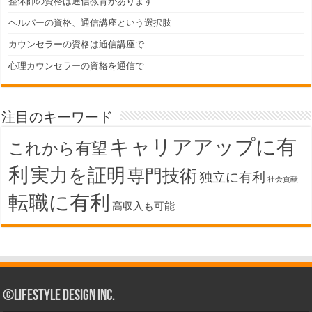
整体師の資格は通信教育があります
ヘルパーの資格、通信講座という選択肢
カウンセラーの資格は通信講座で
心理カウンセラーの資格を通信で
注目のキーワード
キャリアアップに有
これから有望
利
実力を証明
専門技術
独立に有利
社会貢献
転職に有利
高収入も可能
©Lifestyle Design Inc.