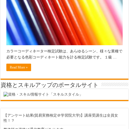
ー
デ
ィ
ネ
ー
タ
ー
は
カラーコーディネーター検定試験は、あらゆるシーン、様々な業種で
必要となる色彩コーディネート能力を計る検定試験です。 １級 …
Read More »
資格とスキルアップのポータルサイト
【アンケート結果(貿易実務検定＠学習院大学)】講座受講生は全員女
性！？