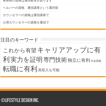
整体師の資格は通信教育があります
ヘルパーの資格、通信講座という選択肢
カウンセラーの資格は通信講座で
心理カウンセラーの資格を通信で
注目のキーワード
キャリアアップに有
これから有望
利
実力を証明
専門技術
独立に有利
社会貢献
転職に有利
高収入も可能
©Lifestyle Design Inc.