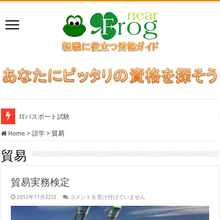
ITパスポート試験
Home
>
語学
>
貿易
貿易
貿易実務検定
貿
2012年11月22日
コメントを受け付けていません
易
実
務