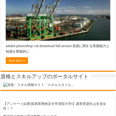
検
定
は
adobe photoshop cs6 download full version 貿易に関する実務能力と
知識を客観的に …
Read More »
資格とスキルアップのポータルサイト
【アンケート結果(貿易実務検定＠学習院大学)】講座受講生は全員女
性！？