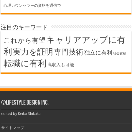
心理カウンセラーの資格を通信で
注目のキーワード
キャリアアップに有
これから有望
利
実力を証明
専門技術
独立に有利
社会貢献
転職に有利
高収入も可能
©Lifestyle Design Inc.
edited by
Keiko Shikaku
サイトマップ