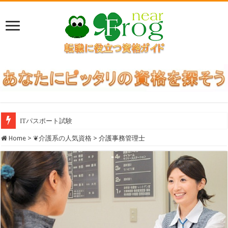
ITパスポート試験
Home
>
❦介護系の人気資格
>
介護事務管理士